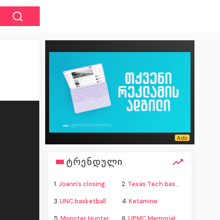
ტრენდული
1.
Joann's closing
2.
Texas Tech basketball
3.
UNC basketball
4.
Ketamine
5.
Monster Hunter Wilds
6.
UPMC Memorial shooting