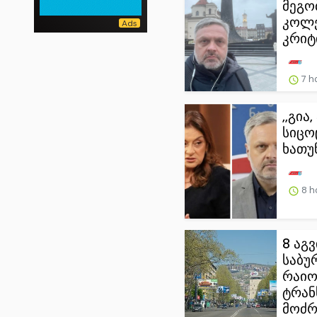
მეგო
კოლე
კრიტი
7 h
,,გი
სიცო
ხათუნ
8 h
8 აგ
საბ
რაიო
ტრან
მოძრა