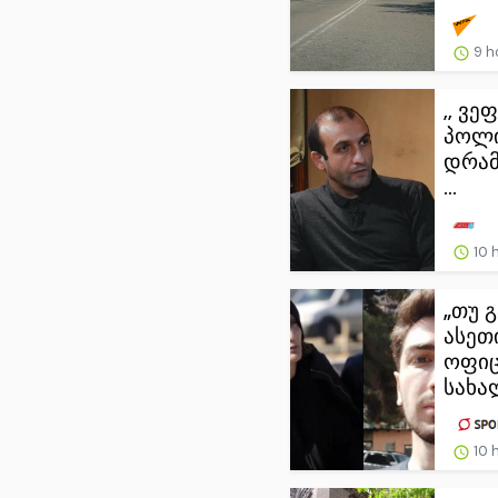
9 h
,, ვ
პოლ
დრამ
...
10 
„თუ 
ასეთ
ოფი
სახა
10 