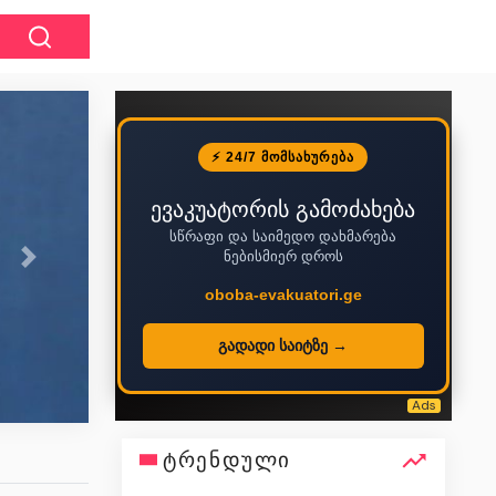
⚡ 24/7 ᲛᲝᲛᲡᲐᲮᲣᲠᲔᲑᲐ
ევაკუატორის გამოძახება
სწრაფი და საიმედო დახმარება
,, უნდა გავითვალ
ნებისმიერ დროს
Next
მსჯავრდებული ალექსა
oboba-evakuatori.ge
არის ე.წ. პედოფილებთ
გადადი საიტზე →
პროკუ
ტრენდული