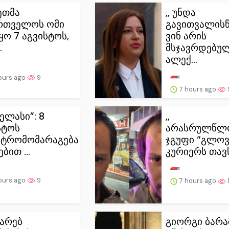
სეთმა
,, უნდა
რთველოს ომი
გავითვალის
ყო 7 აგვისტოს,
ვინ არის
.
მსჯავრდებუ
ალექ...
ours ago
9
7 hours ago
ელასი”: 8
,,
სტოს
არასრულწლო
ტრომომარაგება
ჯგუფი “გლოვ
ბით ...
კურიერს თავს
ours ago
9
7 hours ago
იარებ
გიორგი ბარა