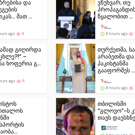
ბრებისა და
ვწუხვარ, თუ
გების
პროპაგანდი
კას… მათ ...
წყალობით ...
ours ago
9
8 hours ago
ა, ამად გიღირდა
თურქეთმა, ს
ცხლე?!“ –
არაბეთმა და
ა ხოფერია გ...
პაკისტანმა
გააფორმეს ...
ours ago
11
8 hours ago
ვისტოს
თბილისში
ურთალოს
“გლოვო”-ს კ
ნში
თავს დაესხნ
სპორტის
ობა...