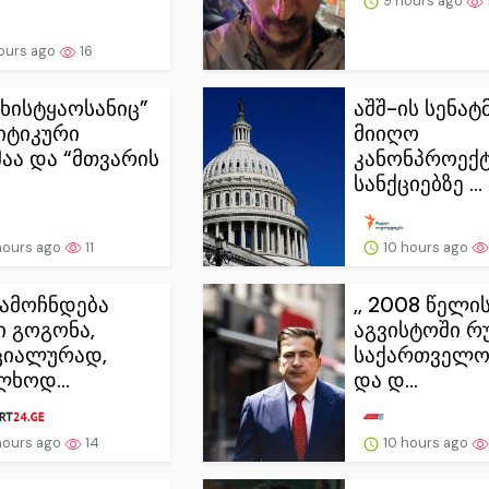
9 hours ago
ours ago
16
ეფხისტყაოსანიც”
აშშ-ის სენატ
იტიკური
მიიღო
აა და “მთვარის
კანონპროექტ
სანქციებზე ...
hours ago
11
10 hours ago
გამოჩნდება
,, 2008 წელი
ი გოგონა,
აგვისტოში რ
ციალურად,
საქართველო
ლხოდ...
და დ...
hours ago
14
10 hours ago