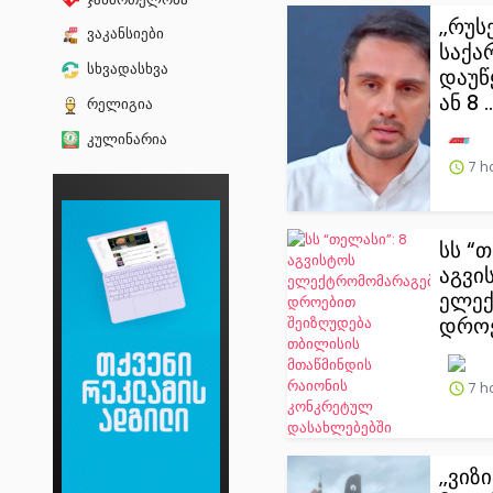
,,რუ
ვაკანსიები
საქა
სხვადასხვა
დაუწ
ან 8 ..
რელიგია
კულინარია
7 h
სს “თ
აგვი
ელექ
დროე
7 h
,,ვიზ