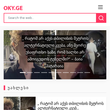
ნია იმნაძე კლინიკიდან ზაჰესის
Previous
Next
დროებითი მოთავსების იზოლატორში
გადაიყვანეს
ᲣᲐᲮᲚᲔᲡᲘ
,, რატომ არ აქვს თბილისის მეტროს
ალტერნატიული კვებ...