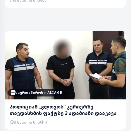
3 საათის წინ
7
ᲡᲐᲔᲠᲗᲐᲨᲘᲠᲝᲡᲝ ALIA.GE
პოლიციამ „გლოვოს“ კურიერზე
თავდასხმის ფაქტზე 3 ადამიანი დააკავა
3 საათის წინ
4