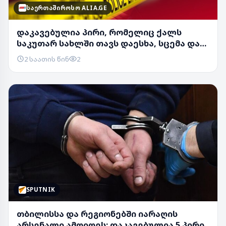
ᲡᲐᲔᲠᲗᲐᲨᲘᲠᲝᲡᲝ ALIA.GE
დაკავებულია პირი, რომელიც ქალს
საკუთარ სახლში თავს დაესხა, სცემა და
ძვირფასეულობ...
2 საათის წინ
2
SPUTNIK
თბილისსა და რეგიონებში იარაღის
არსენალი ამოიღეს: დაკავებულია 5 პირი