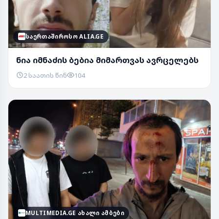
ᲡᲐᲔᲠᲗᲐᲨᲘᲠᲝᲡᲝ ALIA.GE
ნია იმნაძის ბებია მიმართვას ავრცელებს
2 საათის წინ
104
MULTIMEDIA.GE ᲐᲮᲐᲚᲘ ᲐᲛᲑᲔᲑᲘ