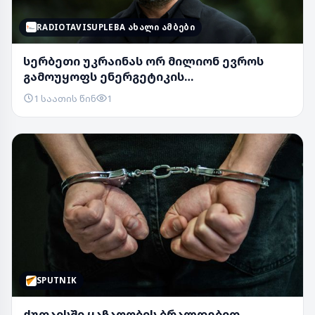
RADIOTAVISUPLEBA ᲐᲮᲐᲚᲘ ᲐᲛᲑᲔᲑᲘ
სერბეთი უკრაინას ორ მილიონ ევროს
გამოუყოფს ენერგეტიკის
დასახმარებლად
1 საათის წინ
1
SPUTNIK
ქუთაისში ყაჩაღობის ბრალდებით