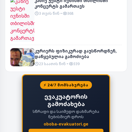
კანიე უესტი ივნისში თბილისში
კონცერტს გამართავს
3 თვის წინ
368
კურიერს ფიზიკურად გაუსწორდნენ,
დაწყებულია გამოძიება
23 საათის წინ
339
⚡ 24/7 ᲛᲝᲛᲡᲐᲮᲣᲠᲔᲑᲐ
ევაკუატორის
გამოძახება
სწრაფი და საიმედო დახმარება
ნებისმიერ დროს
oboba-evakuatori.ge