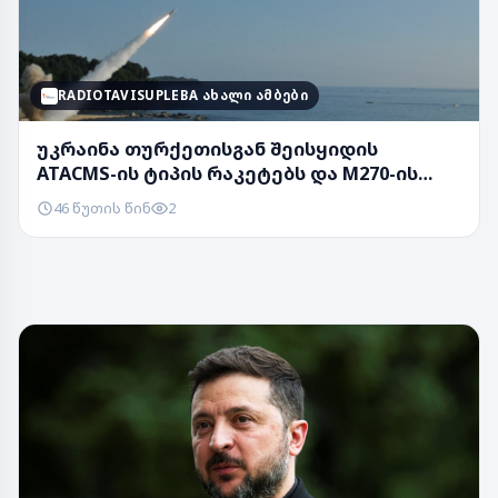
RADIOTAVISUPLEBA ᲐᲮᲐᲚᲘ ᲐᲛᲑᲔᲑᲘ
უკრაინა თურქეთისგან შეისყიდის
ATACMS-ის ტიპის რაკეტებს და M270-ის
ტიპის გამშვებ ...
46 წუთის წინ
2