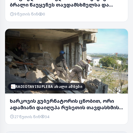
ბრალი წაუყენეს თავდამსხმელსა და
მელიას 2 თანაგუნ...
9 წუთის წინ
0
RADIOTAVISUPLEBA ᲐᲮᲐᲚᲘ ᲐᲛᲑᲔᲑᲘ
ხარკოვის გუბერნატორის ცნობით, ორი
ადამიანი დაიღუპა რუსეთის თავდასხმის
შედეგად
27 წუთის წინ
34