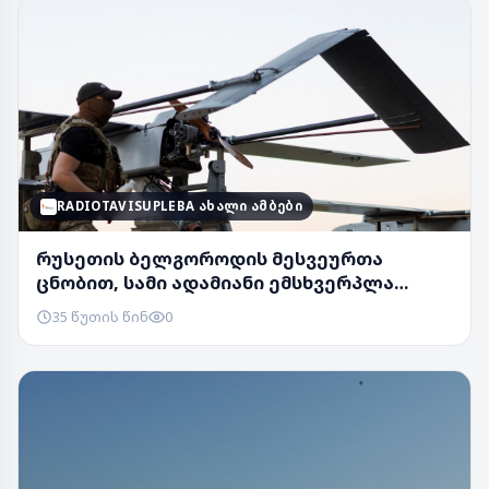
RADIOTAVISUPLEBA ᲐᲮᲐᲚᲘ ᲐᲛᲑᲔᲑᲘ
რუსეთის ბელგოროდის მესვეურთა
ცნობით, სამი ადამიანი ემსხვერპლა
დრონების თავდასხმა...
35 წუთის წინ
0