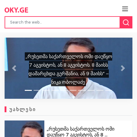
,, უნდა გავითვალისწინოთ ვინ არის
მსჯავრდებული ალექსანდრე
გაბაშვილი… ეს არის ე.წ.
Previous
Next
პედოფილებთან მებრძოლი პირი” –
პროკურორი
ᲣᲐᲮᲚᲔᲡᲘ
,,რუსეთმა საქართველოს ომი
დაუწყო 7 აგვისტოს, ან 8 ...