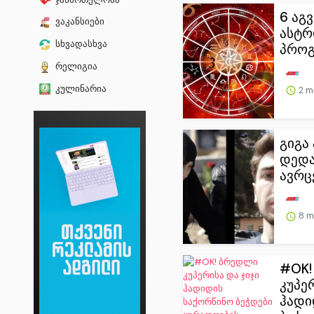
6 აგ
ვაკანსიები
ასტ
სხვადასხვა
პროგ
რელიგია
კულინარია
2 m
გიგა
დედა
ავრც
8 m
#OK!
კუპე
ჰადი