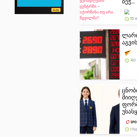
ბეჭ...
15 
ლარი
აგვი
40 
ცნობ
მიიღ
ფორ
უსა
1 h