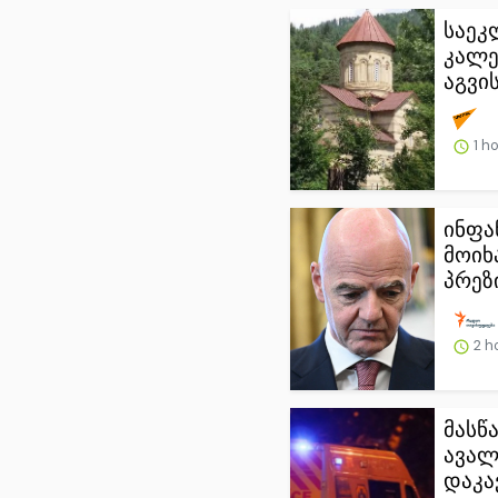
საეკ
კალე
აგვი
1 h
ინფა
მოიხა
პრეზ
2 h
მასწ
ავალ
დაკავ