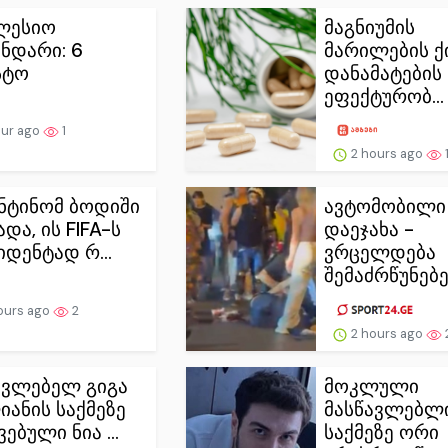
ლესიო
მაგნიუმის
ნდარი: 6
მარილების ქ
სტო
დანამატების
ეფექტურობ...
our ago
1
2 hours ago
ნტინომ ბოდიში
ავტომობილი 
და, ის FIFA-ს
დაეჯახა -
იდენტად რ...
ვრცელდება
შემაძრწუნებე.
ours ago
2
2 hours ago
ავლებელ გიგა
მოკლული
იანის საქმეზე
მასწავლებლ
ებული ნია ...
საქმეზე ორი