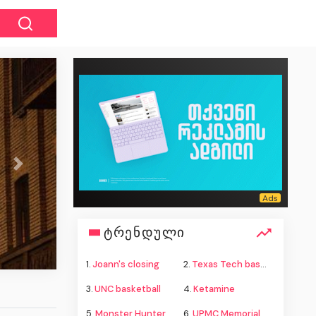
Next
ტრენდული
1.
Joann's closing
2.
Texas Tech basketball
3.
UNC basketball
4.
Ketamine
5.
Monster Hunter Wilds
6.
UPMC Memorial shooting