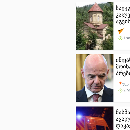
საეკ
კალე
აგვი
1 h
ინფა
მოიხა
პრეზ
2 h
მასწ
ავალ
დაკავ