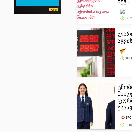
ბეჭ...
17 
ლარი
აგვი
42 
ცნობ
მიიღ
ფორ
უსა
1 h