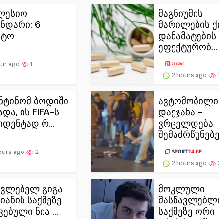
ლესიო
მაგნიუმის
ნდარი: 6
მარილების ქ
სტო
დანამატების
ეფექტურობ...
our ago
1
2 hours ago
ნტინომ ბოდიში
ავტომობილი 
და, ის FIFA-ს
დაეჯახა -
იდენტად რ...
ვრცელდება
შემაძრწუნებე.
ours ago
2
2 hours ago
ავლებელ გიგა
მოკლული
იანის საქმეზე
მასწავლებლ
ებული ნია ...
საქმეზე ორი