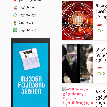
6 აგ
ვაკანსიები
ასტ
სხვადასხვა
პროგ
რელიგია
კულინარია
4 m
გიგა
დედა
ავრც
10 
#OK!
კუპე
ჰადი