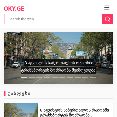
Previous
Next
თბილისში “გლოვო”-ს კურიერს თავს
დაესხნენ
ᲣᲐᲮᲚᲔᲡᲘ
8 აგვისტოს საბურთალოს რაიონში
ტრანსპორტის მოძრაობა...