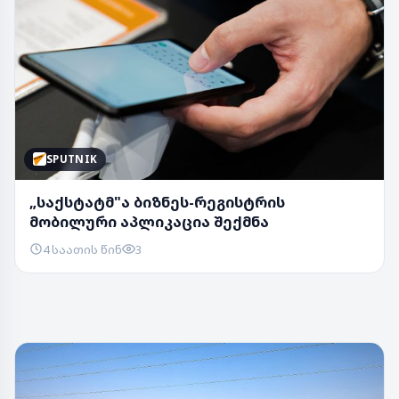
SPUTNIK
„საქსტატმ"ა ბიზნეს-რეგისტრის
მობილური აპლიკაცია შექმნა
4 საათის წინ
3