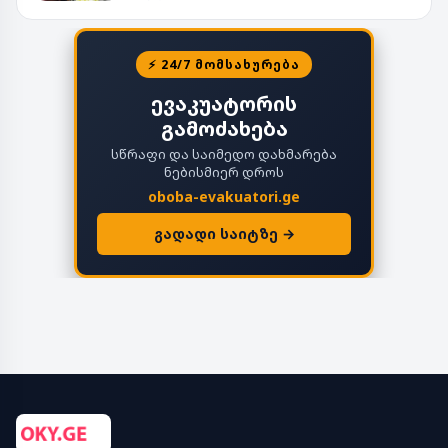
⚡ 24/7 ᲛᲝᲛᲡᲐᲮᲣᲠᲔᲑᲐ
ევაკუატორის
გამოძახება
სწრაფი და საიმედო დახმარება
ნებისმიერ დროს
oboba-evakuatori.ge
გადადი საიტზე →