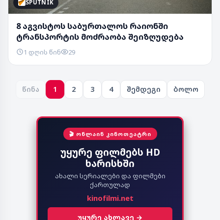
SPUTNIK
8 აგვისტოს საბურთალოს რაიონში
ტრანსპორტის მოძრაობა შეიზღუდება
1 დღის წინ
29
წინა
1
2
3
4
შემდეგი
ბოლო
🎬 ᲝᲜᲚᲐᲘᲜ ᲙᲘᲜᲝᲗᲔᲐᲢᲠᲘ
უყურე ფილმებს HD
ხარისხში
ახალი სერიალები და ფილმები
ქართულად
kinofilmi.net
უყურე ახლავე →