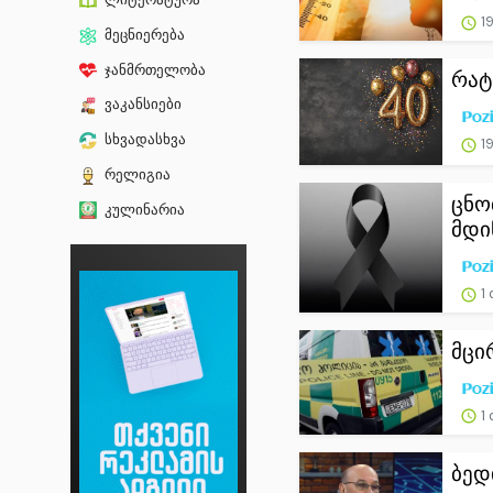
19
მეცნიერება
ჯანმრთელობა
რატ
ვაკანსიები
სხვადასხვა
19
რელიგია
ცნო
კულინარია
მდინ
1 
მცი
1 
ბედ