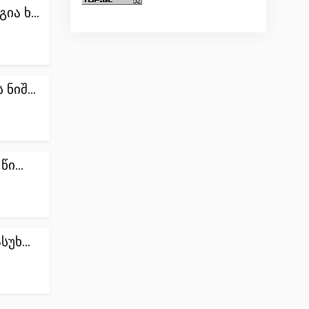
ა ხ...
ნიშ...
ი...
უხ...