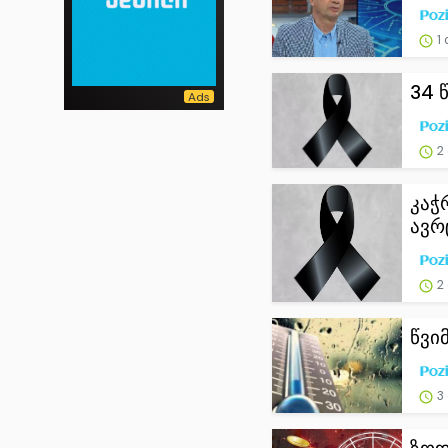
1 
34 
2
კაჭ
ავრ
2
წვი
3