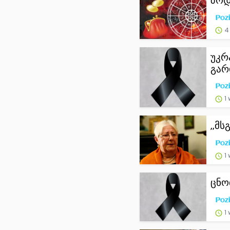
ზოდ
4
უკრ
გარ
1
,,მ
1
ცნო
1