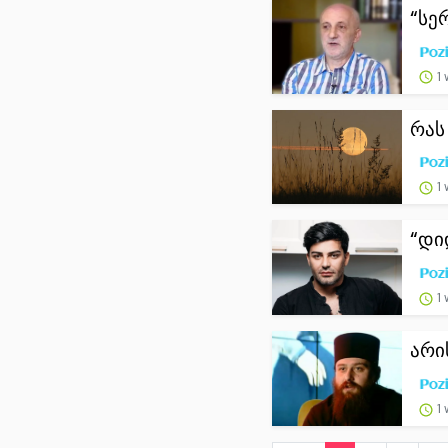
“სე
1
რას
1
“დი
1
არი
1