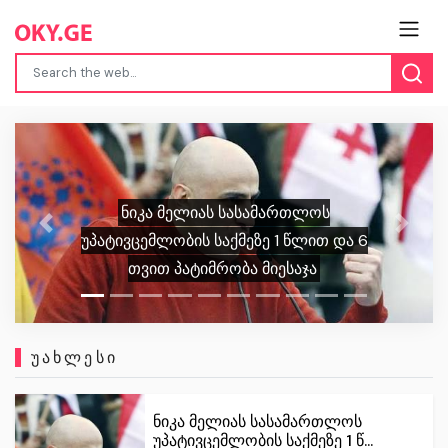
ბრიტანეთმა სანქციები გააფართოვა
Previous
Next
რუსული ბანკებისა და „ჩრდილოვანი
ფლოტის“ წინააღმდეგ
ᲣᲐᲮᲚᲔᲡᲘ
ნიკა მელიას სასამართლოს
უპატივცემლობის საქმეზე 1 წ...