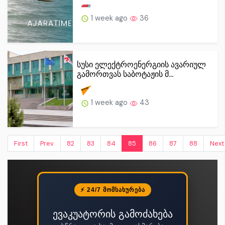
1 week ago
36
სუსი ელექტროენერგიის ავარიულ
გამორთვას საბოტაჟის მ...
1 week ago
43
First
Prev.
82
83
84
85
86
87
88
Next
⚡ 24/7 ᲛᲝᲛᲡᲐᲮᲣᲠᲔᲑᲐ
ევაკუატორის გამოძახება