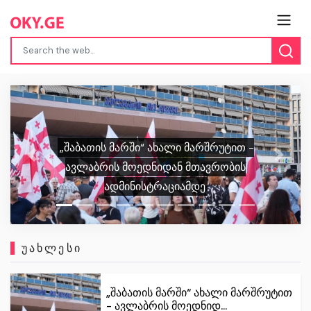
რუსეთიდან ბენზინის ექსპორტის
Previous
Next
აკრძალვა წლის ბოლომდე
გაგრძელდება
ᲣᲐᲮᲚᲔᲡᲘ
„შაბათის მარში“ ახალი მარშრუტით
- ავლაბრის მოედნიდ...