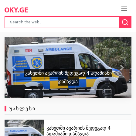
ისრაელის სამხედროებმა დამატებითი
დეტალების დაზუსტების გარეშე
Previous
Next
განაცხადეს, რომ დაარტყეს ჰამასის
მებრძოლს
ᲣᲐᲮᲚᲔᲡᲘ
კახეთში ავარიის შედეგად 4
ადამიანი დაშავდა