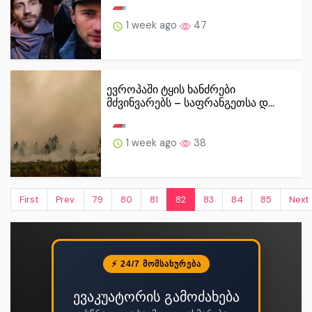
1 week ago
47
ევროპაში ტყის ხანძრები
მძვინვარებს – საფრანგეთსა დ...
1 week ago
38
First
Prev.
79
80
81
82
83
84
85
Next
⚡ 24/7 ᲛᲝᲛᲡᲐᲮᲣᲠᲔᲑᲐ
ევაკუატორის გამოძახება