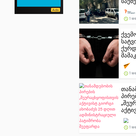
საქმე
1 w
ქვემ
სატვ
ქურდ
მამაკ.
1 w
თანა
პირე
„შეუ
აქტივ
1 w