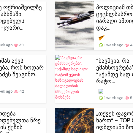
ე ოქრიაშვილზე
პოლიციამ თ
ასხმაში
ცეცხლსასრ
ლდებულს
იარაღი ამოი
-ლარი...
დაკ...
eek ago
39
1 week ago
4
 იმას აქვს
“ბავშვია, რა
ბა, რომ ნოდარ
ემახსოვრება”
ძეს შეაგინო...
“აქამდე სად 
რატო...
eek ago
42
1 week ago
5
რდება
„თქვენ ფავო
ლდებულთა წრე
ხართ“ - TOP 
ის ქუჩის
იღბლიანი ზ