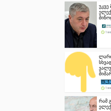
უკვე
ელექ
მიწოდ
1 w
ლარი
სხვა
ვალუ
მიმარ
1 w
რამ 
ელექ