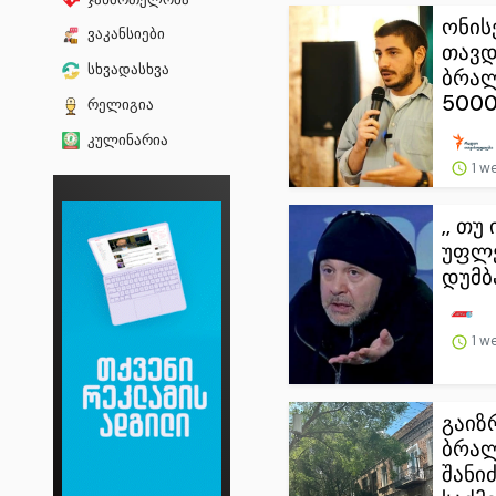
ონის
ვაკანსიები
თავდ
სხვადასხვა
ბრა
5000
რელიგია
კულინარია
1 w
,, თუ
უფლე
დუმბა
1 w
გაიზ
ბრა
შანიძ