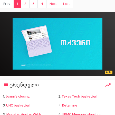
Prev.
1
2
3
4
Next
Last
ტრენდული
1.
Joann's closing
2.
Texas Tech basketball
3.
UNC basketball
4.
Ketamine
5.
Monster Hunter Wilds
6.
UPMC Memorial shooting